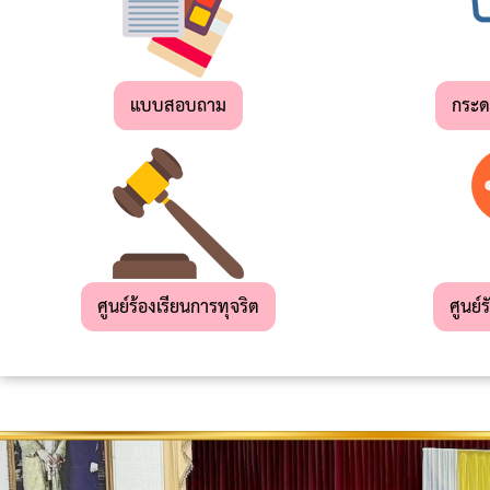
เด็ก
เล็ก
แบบสอบถาม
กระ
สถาน
ที่
ท่อง
เที่ยว
ผลิตภัณฑ์
OTOP
ศูนย์ร้องเรียนการทุจริต
ศูนย์ร
แผน
ยุทธศาสตร์
การ
พัฒนา