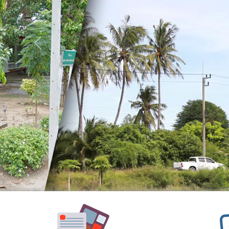
อำนาจ
หน้าที่
วิสัย
Previous
ทัศน์
พันธ
กิจ
ประเพณี
วัฒนธรรม
สถาน
ที่
สำคัญ
ศูนย์
พัฒนา