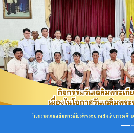
กฎหมาย
ที่
เกี่ยวข้อง
โครงสร้าง
องค์กร
Previous
ข้อมูล
ผู้
บริหาร
โครงสร้าง
สถิตในใจไทยนิรันดร์ น้อมสำนึกในพระกรุณาธิ
เทศบาล
๕๖๙
คณะ
ผู้