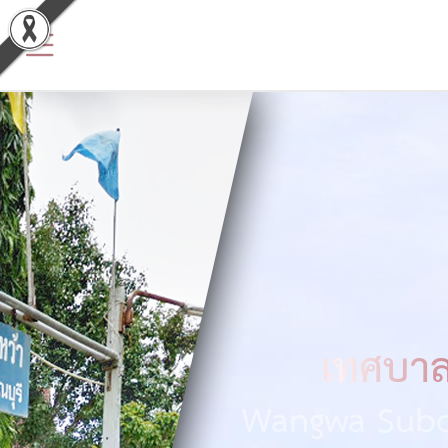
ข้อมูล
พื้น
ฐาน
ประวัติ
หน่วย
งาน
ข้อมูล
พื้น
เทศบาล
ฐาน
Wangwa Subdi
ทั่วไป