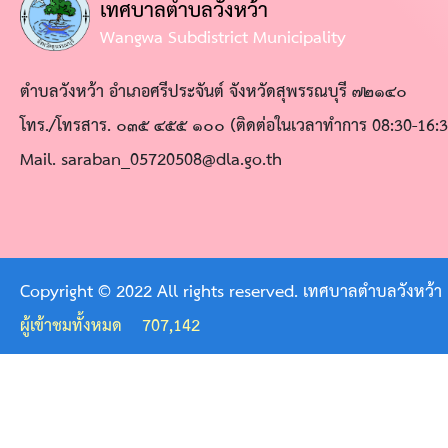
เทศบาลตำบลวังหว้า
มี
Wangwa Subdistrict Municipality
ส่วน
ตำบลวังหว้า อำเภอศรีประจันต์ จังหวัดสุพรรณบุรี ๗๒๑๔๐
ร่วม
โทร./โทรสาร. ๐๓๕ ๔๕๕ ๑๐๐ (ติดต่อในเวลาทำการ 08:30-16:3
ของ
Mail. saraban_05720508@dla.go.th
ผู้
บริหาร
แผน
ยุทธศาสตร์
Copyright © 2022 All rights reserved. เทศบาลตำบลวังหว้า
หรือ
ผู้เข้าชมทั้งหมด
707,142
แผน
พัฒนา
หน่วย