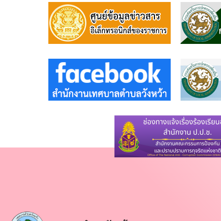
บุคคล
แผน
ปฏิบัติ
การ
ป้องกัน
การ
ทุจริต
แถลง
นโยบาย
นายก
ต่อ
สภา
การ