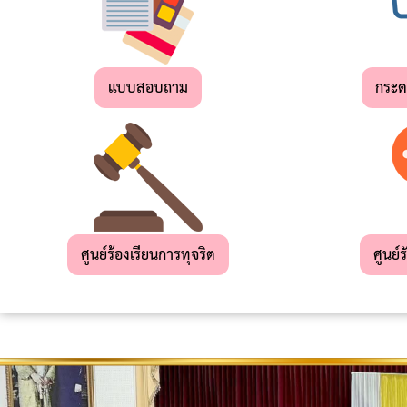
เด็ก
เล็ก
แบบสอบถาม
กระ
สถาน
ที่
ท่อง
เที่ยว
ผลิตภัณฑ์
OTOP
ศูนย์ร้องเรียนการทุจริต
ศูนย์ร
แผน
ยุทธศาสตร์
การ
พัฒนา