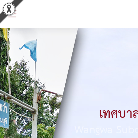
ข้อมูล
พื้น
ฐาน
ประวัติ
หน่วย
งาน
ข้อมูล
พื้น
เทศบาล
ฐาน
Wangwa Subdi
ทั่วไป