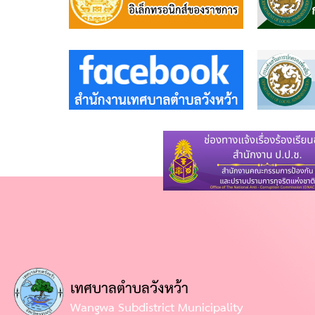
การ
บริหาร
งาน
หลัก
เกณฑ์
การ
บริหาร
และ
พัฒนา
ทรัพยากร
บุคคล
เทศบาลตำบลวังหว้า
การ
Wangwa Subdistrict Municipality