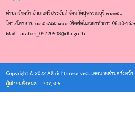
ดำเนิน
ตำบลวังหว้า อำเภอศรีประจันต์ จังหวัดสุพรรณบุรี ๗๒๑๔๐
การ
โทร./โทรสาร. ๐๓๕ ๔๕๕ ๑๐๐ (ติดต่อในเวลาทำการ 08:30-16:3
ตาม
Mail. saraban_05720508@dla.go.th
นโยบาย
การ
บริหาร
ทรัพยากร
Copyright © 2022 All rights reserved. เทศบาลตำบลวังหว้า
บุคคล
ผู้เข้าชมทั้งหมด
707,506
นโยบาย
การ
บริหาร
ทรัพยากร