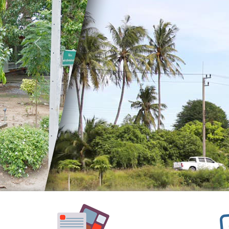
อำนาจ
หน้าที่
วิสัย
Previous
ทัศน์
พันธ
กิจ
ประเพณี
วัฒนธรรม
สถาน
ที่
สำคัญ
ศูนย์
พัฒนา