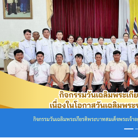
กฎหมาย
ที่
เกี่ยวข้อง
โครงสร้าง
องค์กร
Previous
ข้อมูล
ผู้
บริหาร
โครงสร้าง
เทศบาล
กิจกรรมวันเฉลิมพระเกียรติพระบาทสมเด็จพระเจ้าอยู่หัว เน
คณะ
ผู้