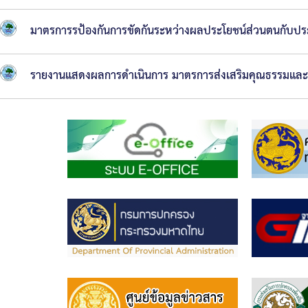
ช่าง
มาตรการรป้องกันการขัดกันระหว่างผลประโยชน์ส่วนตนกับปร
กอง
การ
รายงานแสดงผลการดำเนินการ มาตรการส่งเสริมคุณธรรมแล
ศึกษา
กอง
สา
ธารณ
สุขฯ
หน่วย
ตรวจ
สอบ
ภายใน