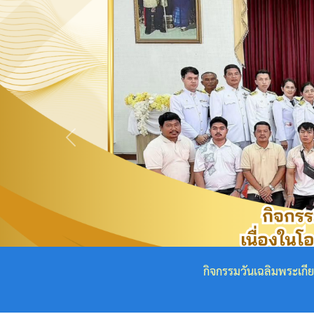
กฎหมาย
ที่
เกี่ยวข้อง
โครงสร้าง
องค์กร
Previous
ข้อมูล
ผู้
บริหาร
โครงสร้าง
เทศบาล
สถิตในใจไทยนิรันดร์ น้อมสำนึกในพระกร
คณะ
ผู้