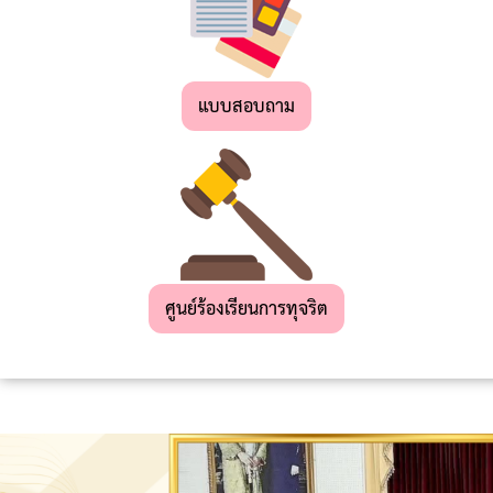
เด็ก
เล็ก
แบบสอบถาม
สถาน
ที่
ท่อง
เที่ยว
ผลิตภัณฑ์
OTOP
ศูนย์ร้องเรียนการทุจริต
แผน
ยุทธศาสตร์
การ
พัฒนา