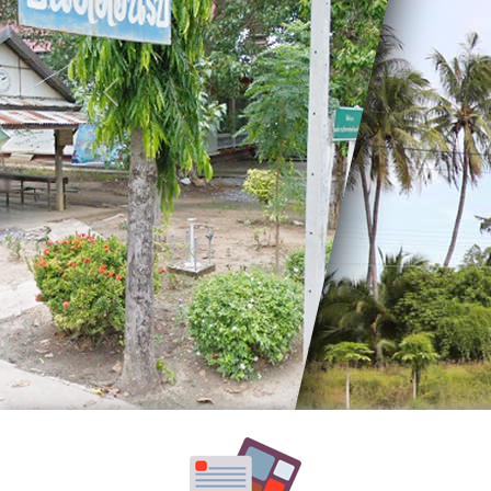
อำนาจ
หน้าที่
วิสัย
Previous
ทัศน์
พันธ
กิจ
ประเพณี
วัฒนธรรม
สถาน
ที่
สำคัญ
ศูนย์
พัฒนา