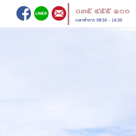
๐๓๕ ๔๕๕ ๑๐๐
เวลาทำการ 08:30 - 16:30
ty